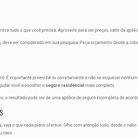
erece tudo o que você precisa. Aproveite para ver preços, valor da apól
, deve ser considerado em sua pesquisa. Peça orçamento desde a cober
rio. É importante preenchê-lo corretamente e não se esquecer nenhum d
judar você a escolher o
seguro residencial
mais completo.
ixo, o resultado pode ser de uma apólice de seguro incompleta de acor
is
 veja o que cada plano oferece. Olhe com atenção tudo, desde o valor 
u caso.